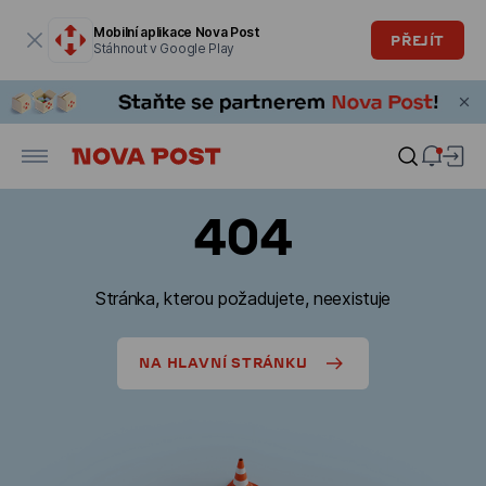
Modální okno je otevřené
Mobilní aplikace Nova Post
PŘEJÍT
Stáhnout v Google Play
404
Stránka, kterou požadujete, neexistuje
NA HLAVNÍ STRÁNKU