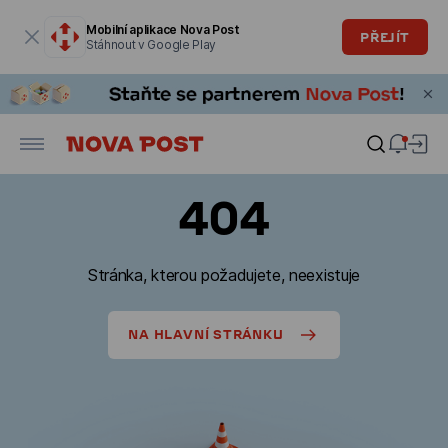
Modální okno je otevřené
Mobilní aplikace Nova Post
PŘEJÍT
Stáhnout v Google Play
404
Stránka, kterou požadujete, neexistuje
NA HLAVNÍ STRÁNKU