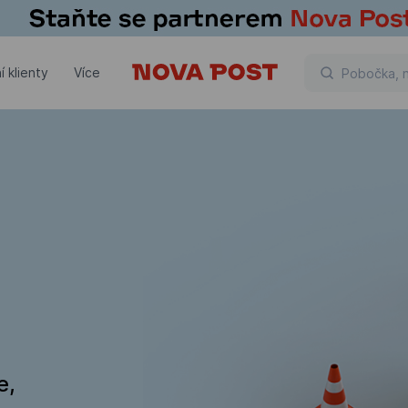
í klienty
Více
e,