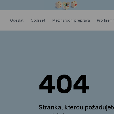
Modální okno je otevřené
Odeslat
Оbdržet
Mezinárodní přeprava
Pro firemn
404
Stránka, kterou požadujet