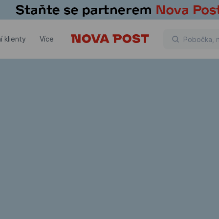
í klienty
Více