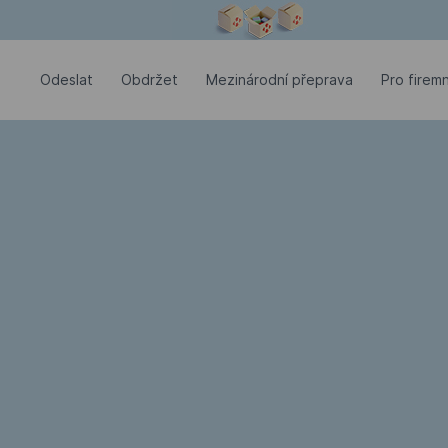
Modální okno je otevřené
Odeslat
Оbdržet
Mezinárodní přeprava
Pro firemn